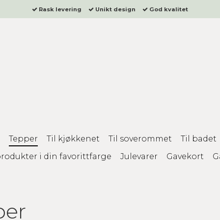
Rask levering
Unikt design
God kvalitet
Tepper
Til kjøkkenet
Til soverommet
Til badet
rodukter i din favorittfarge
Julevarer
Gavekort
G
per