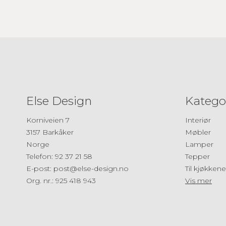
Else Design
Katego
Korniveien 7
Interiør
3157 Barkåker
Møbler
Norge
Lamper
Telefon
:
92 37 21 58
Tepper
E-post
:
post@else-design.no
Til kjøkkene
Org. nr.
:
925 418 943
Vis mer