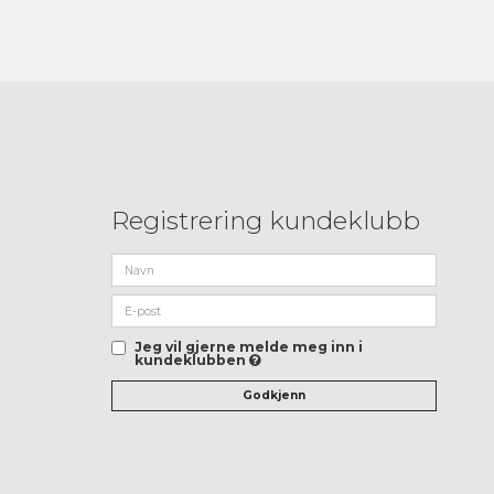
Registrering kundeklubb
Jeg vil gjerne melde meg inn i
kundeklubben
Godkjenn