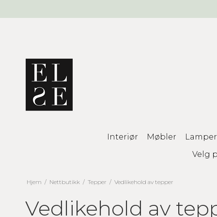
Interiør
Møbler
Lamper
Velg p
Hjem
/
Nettbutikk
/
Tepper
/
Vedlikehold av tepper
Vedlikehold av tep