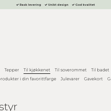
Rask levering
Unikt design
God kvalitet
Tepper
Til kjøkkenet
Til soverommet
Til badet
rodukter i din favorittfarge
Julevarer
Gavekort
G
styr