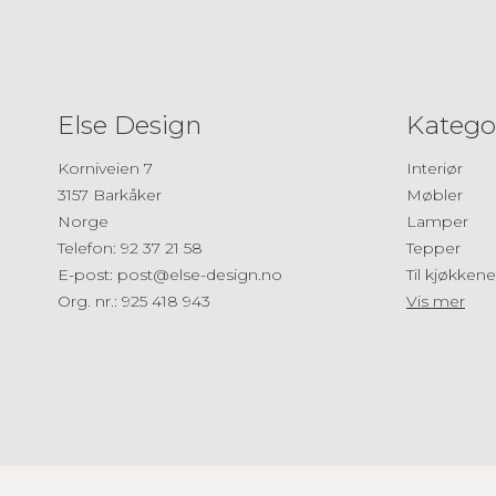
Else Design
Katego
Korniveien 7
Interiør
3157 Barkåker
Møbler
Norge
Lamper
Telefon
:
92 37 21 58
Tepper
E-post
:
post@else-design.no
Til kjøkkene
Org. nr.
:
925 418 943
Vis mer