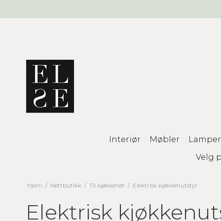
Interiør
Møbler
Lamper
Velg p
Hjem
/
Nettbutikk
/
Til kjøkkenet
/
Elektrisk kjøkkenutstyr
Elektrisk kjøkkenut