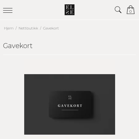
0
Hjem
/
Nettbutikk
/
Gavekort
Gavekort