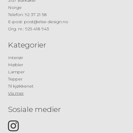
3157 Barkåker
Norge
Telefon
:
92 37 21 58
E-post
:
post@else-design.no
Org. nr.
:
925 418 943
Kategorier
Interiør
Møbler
Lamper
Tepper
Til kjøkkenet
Vis mer
Sosiale medier